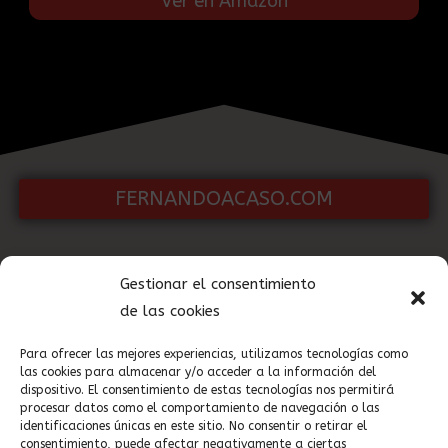
Ver en Amazon
FERNANDOACASO.COM
Gestionar el consentimiento
Auriculares Audibax RH10
de las cookies
Ver en Amazon
Para ofrecer las mejores experiencias, utilizamos tecnologías como
las cookies para almacenar y/o acceder a la información del
dispositivo. El consentimiento de estas tecnologías nos permitirá
procesar datos como el comportamiento de navegación o las
Cable
identificaciones únicas en este sitio. No consentir o retirar el
consentimiento, puede afectar negativamente a ciertas