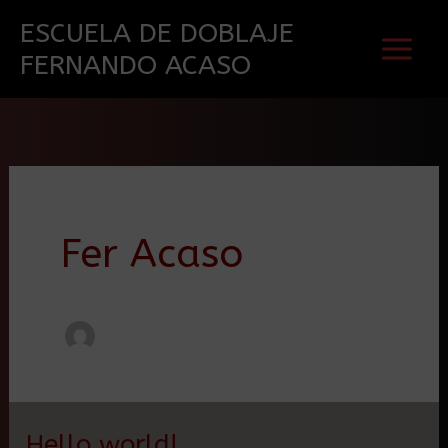
Ir
ESCUELA DE DOBLAJE
al
FERNANDO ACASO
contenido
Fer Acaso
Hello world!
Hello