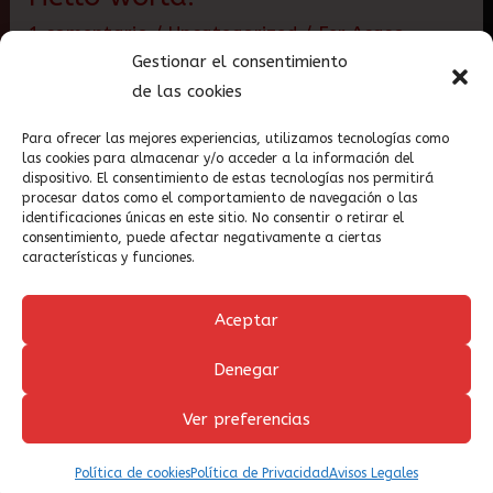
world!
1 comentario
/
Uncategorized
/
Fer Acaso
Gestionar el consentimiento
Welcome to WordPress. This is your first post.
de las cookies
Edit or delete it, then start writing!
Para ofrecer las mejores experiencias, utilizamos tecnologías como
las cookies para almacenar y/o acceder a la información del
Leer más »
dispositivo. El consentimiento de estas tecnologías nos permitirá
procesar datos como el comportamiento de navegación o las
identificaciones únicas en este sitio. No consentir o retirar el
consentimiento, puede afectar negativamente a ciertas
características y funciones.
Aceptar
Aviso Legal
|
Privacidad
|
Cookies
|
Denegar
Condiciones
Ver preferencias
Fernando Acaso © 2023
Política de cookies
Política de Privacidad
Avisos Legales